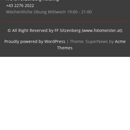
+43 2276 2022
Wöchentliche Übung Mittwoch 19:00 - 21:00
© All Right Reserved by FF Sitzenberg (www.fotomeister.at)
Proudly powered by WordPress
|
Theme: SuperNews by
Acme
Themes