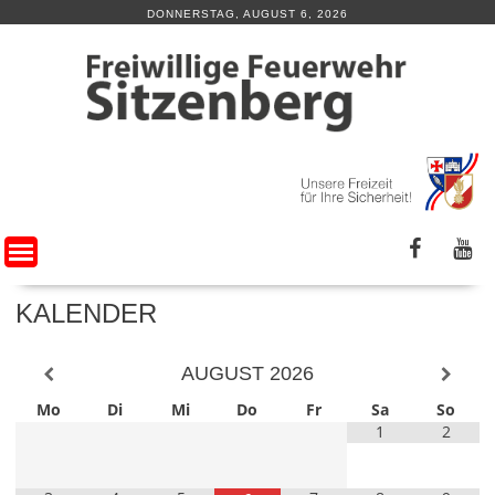
Skip
DONNERSTAG, AUGUST 6, 2026
to
content
KALENDER
AUGUST
2026
Mo
Di
Mi
Do
Fr
Sa
So
1
2