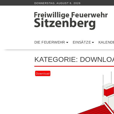
Skip
DONNERSTAG, AUGUST 6, 2026
to
content
DIE FEUERWEHR
EINSÄTZE
KALEND
KATEGORIE: DOWNLO
Download