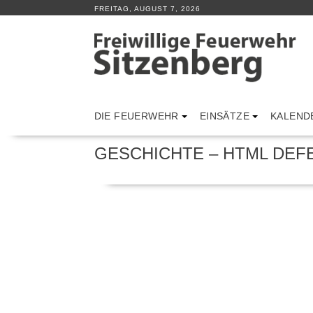
Skip
FREITAG, AUGUST 7, 2026
to
content
DIE FEUERWEHR
EINSÄTZE
KALEND
GESCHICHTE – HTML DEF