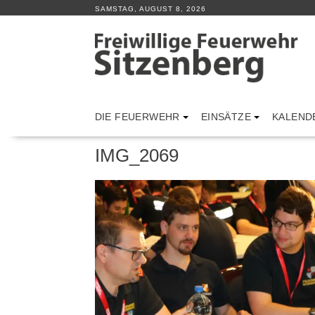
Skip
SAMSTAG, AUGUST 8, 2026
to
content
DIE FEUERWEHR
EINSÄTZE
KALEND
IMG_2069