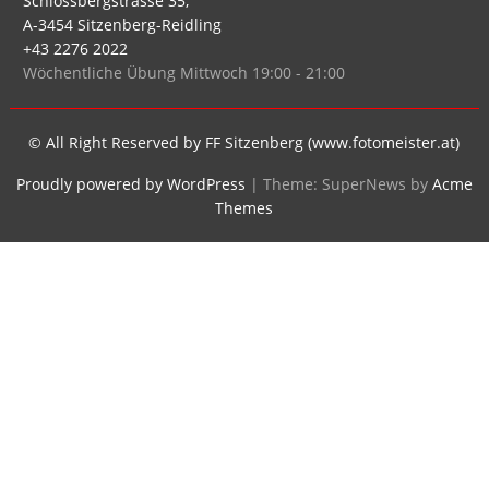
Schlossbergstrasse 35,
A-3454 Sitzenberg-Reidling
+43 2276 2022
Wöchentliche Übung Mittwoch 19:00 - 21:00
© All Right Reserved by FF Sitzenberg (www.fotomeister.at)
Proudly powered by WordPress
|
Theme: SuperNews by
Acme
Themes