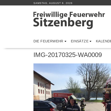
Skip
SAMSTAG, AUGUST 8, 2026
to
content
DIE FEUERWEHR
EINSÄTZE
KALEND
IMG-20170325-WA0009