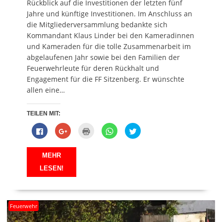
Rückblick auf die Investitionen der letzten fünf
Jahre und künftige Investitionen. Im Anschluss an
die Mitgliederversammlung bedankte sich
Kommandant Klaus Linder bei den Kameradinnen
und Kameraden für die tolle Zusammenarbeit im
abgelaufenen Jahr sowie bei den Familien der
Feuerwehrleute für deren Rückhalt und
Engagement für die FF Sitzenberg. Er wünschte
allen eine…
TEILEN MIT:
K
Z
K
K
K
l
u
l
l
l
i
m
i
i
i
c
T
c
c
c
k
e
k
k
k
MEHR
,
i
e
e
,
u
l
n
n
u
LESEN!
m
e
z
,
m
a
n
u
u
ü
u
a
m
m
b
f
u
A
a
e
F
f
u
u
r
a
G
s
f
T
Feuerwehr
c
o
d
W
w
e
o
r
h
i
b
g
u
a
t