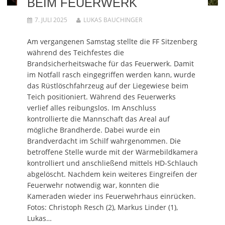
BEIM FEUERWERK
m
e
r
u
m
F
m
g
e
F
e
F
e
m
e
7. JULI 2025
LUKAS BAUCHINGER
n
e
ö
F
n
s
n
f
e
s
t
s
f
n
t
e
t
n
s
e
Am vergangenen Samstag stellte die FF Sitzenberg
r
e
e
t
r
während des Teichfestes die
g
r
t
e
g
e
g
)
r
e
Brandsicherheitswache für das Feuerwerk. Damit
ö
e
g
ö
f
ö
e
f
im Notfall rasch eingegriffen werden kann, wurde
f
f
ö
f
n
f
f
n
das Rüstlöschfahrzeug auf der Liegewiese beim
e
n
f
e
t
e
n
t
Teich positioniert. Während des Feuerwerks
)
t
e
)
)
t
verlief alles reibungslos. Im Anschluss
)
kontrollierte die Mannschaft das Areal auf
mögliche Brandherde. Dabei wurde ein
Brandverdacht im Schilf wahrgenommen. Die
betroffene Stelle wurde mit der Wärmebildkamera
kontrolliert und anschließend mittels HD-Schlauch
abgelöscht. Nachdem kein weiteres Eingreifen der
Feuerwehr notwendig war, konnten die
Kameraden wieder ins Feuerwehrhaus einrücken.
Fotos: Christoph Resch (2), Markus Linder (1),
Lukas…