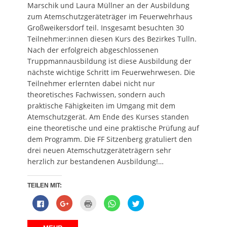
e
n
f
e
Marschik und Laura Müllner an der Ausbildung
t
e
n
t
zum Atemschutzgeräteträger im Feuerwehrhaus
)
t
e
)
)
t
Großweikersdorf teil. Insgesamt besuchten 30
)
Teilnehmer:innen diesen Kurs des Bezirkes Tulln.
Nach der erfolgreich abgeschlossenen
Truppmannausbildung ist diese Ausbildung der
nächste wichtige Schritt im Feuerwehrwesen. Die
Teilnehmer erlernten dabei nicht nur
theoretisches Fachwissen, sondern auch
praktische Fähigkeiten im Umgang mit dem
Atemschutzgerät. Am Ende des Kurses standen
eine theoretische und eine praktische Prüfung auf
dem Programm. Die FF Sitzenberg gratuliert den
drei neuen Atemschutzgeräteträgern sehr
herzlich zur bestandenen Ausbildung!…
TEILEN MIT:
K
Z
K
K
K
l
u
l
l
l
i
m
i
i
i
c
T
c
c
c
k
e
k
k
k