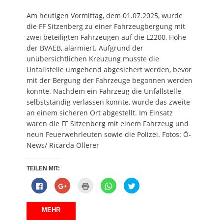
e
n
s
n
e
u
e
t
n
u
e
u
e
e
e
Am heutigen Vormittag, dem 01.07.2025, wurde
m
e
r
u
m
F
m
g
e
F
die FF Sitzenberg zu einer Fahrzeugbergung mit
e
F
e
m
e
n
e
ö
F
n
zwei beteiligten Fahrzeugen auf die L2200, Höhe
s
n
f
e
s
der BVAEB, alarmiert. Aufgrund der
t
s
f
n
t
e
t
n
s
e
unübersichtlichen Kreuzung musste die
r
e
e
t
r
g
r
t
e
g
Unfallstelle umgehend abgesichert werden, bevor
e
g
)
r
e
ö
e
g
ö
mit der Bergung der Fahrzeuge begonnen werden
f
ö
e
f
f
f
ö
f
konnte. Nachdem ein Fahrzeug die Unfallstelle
n
f
f
n
e
n
f
e
selbstständig verlassen konnte, wurde das zweite
t
e
n
t
an einem sicheren Ort abgestellt. Im Einsatz
)
t
e
)
)
t
waren die FF Sitzenberg mit einem Fahrzeug und
)
neun Feuerwehrleuten sowie die Polizei. Fotos: Ö-
News/ Ricarda Öllerer
TEILEN MIT:
K
Z
K
K
K
l
u
l
l
l
i
m
i
i
i
c
T
c
c
c
k
e
k
k
k
MEHR
,
i
e
e
,
u
l
n
n
u