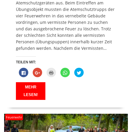
t
e
n
t
Atemschutzgeräten aus. Beim Eintreffen am
)
t
e
)
)
t
Übungsobjekt mussten die Atemschutztrupps der
)
vier Feuerwehren in das vernebelte Gebäude
vordringen, um vermisste Personen zu suchen
und das ausgebrochene Feuer zu löschen. Trotz
der schlechten Sicht konnten alle vermissten
Personen (Übungspuppen) innerhalb kurzer Zeit
gefunden werden. Nachdem die Vermissten…
TEILEN MIT:
K
Z
K
K
K
l
u
l
l
l
i
m
i
i
i
c
T
c
c
c
k
e
k
k
k
MEHR
,
i
e
e
,
u
l
n
n
u
LESEN!
m
e
z
,
m
a
n
u
u
ü
u
a
m
m
b
f
u
A
a
e
F
f
u
u
r
a
G
s
f
T
Feuerwehr
c
o
d
W
w
e
o
r
h
i
b
g
u
a
t
o
l
c
t
t
o
e
k
s
e