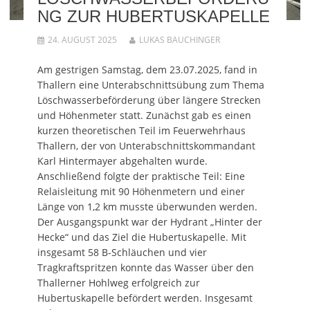
u
e
t
n
u
e
u
e
e
e
NG ZUR HUBERTUSKAPELLE
m
e
r
u
m
F
m
g
e
F
e
F
e
m
e
24. AUGUST 2025
LUKAS BAUCHINGER
n
e
ö
F
n
s
n
f
e
s
t
s
f
n
t
e
t
n
s
e
Am gestrigen Samstag, dem 23.07.2025, fand in
r
e
e
t
r
Thallern eine Unterabschnittsübung zum Thema
g
r
t
e
g
e
g
)
r
e
Löschwasserbeförderung über längere Strecken
ö
e
g
ö
f
ö
e
f
und Höhenmeter statt. Zunächst gab es einen
f
f
ö
f
n
f
f
n
kurzen theoretischen Teil im Feuerwehrhaus
e
n
f
e
t
e
n
t
Thallern, der von Unterabschnittskommandant
)
t
e
)
)
t
Karl Hintermayer abgehalten wurde.
)
Anschließend folgte der praktische Teil: Eine
Relaisleitung mit 90 Höhenmetern und einer
Länge von 1,2 km musste überwunden werden.
Der Ausgangspunkt war der Hydrant „Hinter der
Hecke“ und das Ziel die Hubertuskapelle. Mit
insgesamt 58 B-Schläuchen und vier
Tragkraftspritzen konnte das Wasser über den
Thallerner Hohlweg erfolgreich zur
Hubertuskapelle befördert werden. Insgesamt