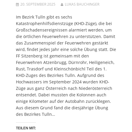
s
n
f
e
s
20. SEPTEMBER 2025
LUKAS BAUCHINGER
t
s
f
n
t
e
t
n
s
e
r
e
e
t
r
g
r
t
e
g
Im Bezirk Tulln gibt es sechs
e
g
)
r
e
ö
e
g
ö
Katastrophenhilfsdienstzüge (KHD-Züge), die bei
f
ö
e
f
Großschadensereignissen alarmiert werden, um
f
f
ö
f
n
f
f
n
die örtlichen Feuerwehren zu unterstützen. Damit
e
n
f
e
t
e
n
t
das Zusammenspiel der Feuerwehren gestärkt
)
t
e
)
)
t
wird, findet jedes Jahr eine solche Übung statt. Die
)
FF Sitzenberg ist gemeinsam mit den
Feuerwehren Atzenbrugg, Dürnrohr, Heiligeneich,
Rust, Trasdorf und Kleinschönbichl Teil des 1.
KHD-Zuges des Bezirkes Tulln. Aufgrund des
Hochwassers im September 2024 wurden KHD-
Züge aus ganz Österreich nach Niederösterreich
entsendet. Dabei mussten die Kolonnen auch
einige Kilometer auf der Autobahn zurücklegen.
Aus diesem Grund fand die diesjährige Übung
des Bezirkes Tulln…
TEILEN MIT: