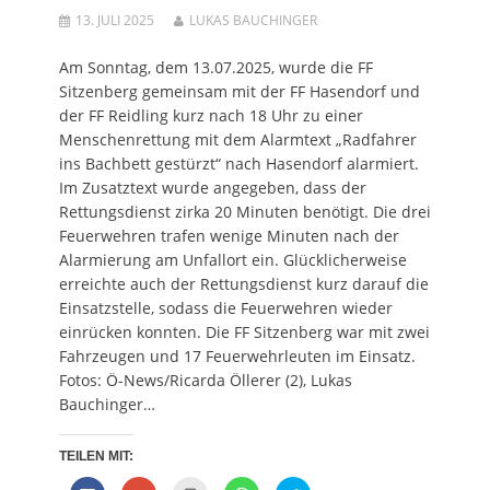
n
i
e
d
n
13. JULI 2025
LUKAS BAUCHINGER
n
n
n
i
n
e
n
s
n
e
u
e
t
n
u
e
u
e
e
e
Am Sonntag, dem 13.07.2025, wurde die FF
m
e
r
u
m
F
m
g
e
F
Sitzenberg gemeinsam mit der FF Hasendorf und
e
F
e
m
e
n
e
ö
F
n
der FF Reidling kurz nach 18 Uhr zu einer
s
n
f
e
s
Menschenrettung mit dem Alarmtext „Radfahrer
t
s
f
n
t
e
t
n
s
e
ins Bachbett gestürzt“ nach Hasendorf alarmiert.
r
e
e
t
r
g
r
t
e
g
Im Zusatztext wurde angegeben, dass der
e
g
)
r
e
ö
e
g
ö
Rettungsdienst zirka 20 Minuten benötigt. Die drei
f
ö
e
f
f
f
ö
f
Feuerwehren trafen wenige Minuten nach der
n
f
f
n
e
n
f
e
Alarmierung am Unfallort ein. Glücklicherweise
t
e
n
t
erreichte auch der Rettungsdienst kurz darauf die
)
t
e
)
)
t
Einsatzstelle, sodass die Feuerwehren wieder
)
einrücken konnten. Die FF Sitzenberg war mit zwei
Fahrzeugen und 17 Feuerwehrleuten im Einsatz.
Fotos: Ö-News/Ricarda Öllerer (2), Lukas
Bauchinger…
TEILEN MIT: