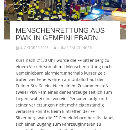
t
k
W
z
t
e
l
i
u
e
i
i
r
t
i
l
c
d
e
l
e
k
i
i
e
n
e
n
l
n
(
n
n
e
(
W
(
e
n
W
MENSCHENRETTUNG AUS
i
W
u
(
i
r
i
e
W
r
PWK IN GEMEINLEBARN
d
r
m
i
d
i
d
F
r
i
n
i
e
d
n
4. OKTOBER 2025
LUKAS BAUCHINGER
n
n
n
i
n
e
n
s
n
e
u
e
t
n
u
e
u
e
e
e
Kurz nach 21:30 Uhr wurde die FF Sitzenberg zu
m
e
r
u
m
F
m
g
e
F
einem Verkehrsunfall mit Menschenrettung nach
e
F
e
m
e
n
e
ö
F
n
Gemeinlebarn alarmiert.Innerhalb kurzer Zeit
s
n
f
e
s
trafen vier Feuerwehren am Unfallort auf der
t
s
f
n
t
e
t
n
s
e
Tullner Straße ein. Nach einem Zusammenstoß
r
e
e
t
r
g
r
t
e
g
zweier Pkw kam eines der Fahrzeuge seitlich zum
e
g
)
r
e
ö
e
g
ö
Liegen, wobei eine von vier Personen aufgrund
f
ö
e
f
f
f
ö
f
seiner Verletzungen nicht mehr eigenständig
n
f
f
n
e
n
f
e
verlassen konnte. Beim Eintreffen der FF
t
e
n
t
Sitzenberg war die FF Gemeinlebarn bereits dabei,
)
t
e
)
)
t
sich einen Zugang zum Fahrzeuginneren zu
)