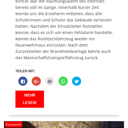
eintraf, war der Räumungsalarm des Internats
)
t
e
)
)
t
bereits voll im Gange. Innerhalb kurzer Zeit
)
konnte uns die Erzieherin mitteilen, dass alle
Schülerinnen und Schüler das Gebäude verlassen
hatten. Nachdem der Einsatzleiter feststellen
konnte, dass es sich um einen Fehlalarm handelte,
konnte das Rüstlöschfahrzeug wieder ins
Feuerwehrhaus einrücken. Nach dem
Zurückstellen der Brandmeldeanlage kehrte auch
das Mannschaftstransportfahrzeug zurück.
TEILEN MIT:
K
Z
K
K
K
l
u
l
l
l
i
m
i
i
i
c
T
c
c
c
k
e
k
k
k
MEHR
,
i
e
e
,
u
l
n
n
u
LESEN!
m
e
z
,
m
a
n
u
u
ü
u
a
m
m
b
f
u
A
a
e
F
f
u
u
r
a
G
s
f
T
Feuerwehr
c
o
d
W
w