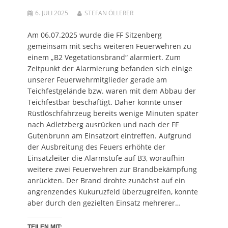
i
d
F
r
i
n
i
e
d
n
n
n
n
i
n
6. JULI 2025
STEFAN ÖLLERER
e
n
s
n
e
u
e
t
n
u
e
u
e
e
e
Am 06.07.2025 wurde die FF Sitzenberg
m
e
r
u
m
F
m
g
e
F
gemeinsam mit sechs weiteren Feuerwehren zu
e
F
e
m
e
n
e
ö
F
n
einem „B2 Vegetationsbrand“ alarmiert. Zum
s
n
f
e
s
t
s
f
n
t
Zeitpunkt der Alarmierung befanden sich einige
e
t
n
s
e
unserer Feuerwehrmitglieder gerade am
r
e
e
t
r
g
r
t
e
g
Teichfestgelände bzw. waren mit dem Abbau der
e
g
)
r
e
ö
e
g
ö
Teichfestbar beschäftigt. Daher konnte unser
f
ö
e
f
f
f
ö
f
Rüstlöschfahrzeug bereits wenige Minuten später
n
f
f
n
e
n
f
e
nach Adletzberg ausrücken und nach der FF
t
e
n
t
)
t
e
)
Gutenbrunn am Einsatzort eintreffen. Aufgrund
)
t
der Ausbreitung des Feuers erhöhte der
)
Einsatzleiter die Alarmstufe auf B3, woraufhin
weitere zwei Feuerwehren zur Brandbekämpfung
anrückten. Der Brand drohte zunächst auf ein
angrenzendes Kukuruzfeld überzugreifen, konnte
aber durch den gezielten Einsatz mehrerer…
TEILEN MIT: