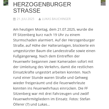
r
i
e
W
r
HERZOGENBURGER
d
r
m
i
d
i
d
F
r
i
STRASSE
n
i
e
d
n
n
n
n
i
n
e
n
s
n
e
u
e
t
n
u
21. JULI 2025
LUKAS BAUCHINGER
e
u
e
e
e
m
e
r
u
m
F
m
g
e
F
Am heutigen Montag, dem 21.07.2025, wurde die
e
F
e
m
e
n
e
ö
F
n
FF Sitzenberg kurz nach 19 Uhr zu einem
s
n
f
e
s
t
s
f
n
t
Sturmschaden alarmiert. Auf der Herzogenburger
e
t
n
s
e
r
e
e
t
r
Straße, auf Höhe der Halteranlagen, blockierte ein
g
r
t
e
g
e
g
)
r
e
umgestürzter Baum die Landesstraße sowie einen
ö
e
g
ö
Fußgängerweg. Nach dem Eintreffen der
f
ö
e
f
f
f
ö
f
Feuerwehr begannen zwei Kameraden sofort mit
n
f
f
n
e
n
f
e
der Umleitung des Verkehrs, damit die restlichen
t
e
n
t
)
t
e
)
Einsatzkräfte ungestört arbeiten konnten. Nach
)
t
)
rund einer Stunde waren Straße und Gehweg
wieder freigeräumt und die Feuerwehrleute
konnten ins Feuerwehrhaus einrücken. Die FF
Sitzenberg war mit drei Fahrzeugen und zwölf
Feuerwehrmitgliedern im Einsatz. Fotos: Stefan
Öllerer (7) und Lukas…