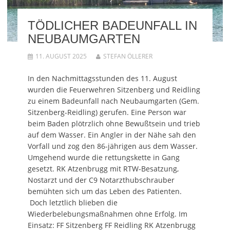
d
r
m
i
d
i
d
F
r
i
n
i
e
d
n
n
n
n
i
n
TÖDLICHER BADEUNFALL IN
e
n
s
n
e
u
e
t
n
u
NEUBAUMGARTEN
e
u
e
e
e
m
e
r
u
m
F
m
g
e
F
11. AUGUST 2025
STEFAN ÖLLERER
e
F
e
m
e
n
e
ö
F
n
s
n
f
e
s
t
s
f
n
t
In den Nachmittagsstunden des 11. August
e
t
n
s
e
wurden die Feuerwehren Sitzenberg und Reidling
r
e
e
t
r
g
r
t
e
g
zu einem Badeunfall nach Neubaumgarten (Gem.
e
g
)
r
e
ö
e
g
ö
Sitzenberg-Reidling) gerufen. Eine Person war
f
ö
e
f
f
f
ö
f
beim Baden plötrzlich ohne Bewußtsein und trieb
n
f
f
n
e
n
f
e
auf dem Wasser. Ein Angler in der Nähe sah den
t
e
n
t
)
t
e
)
Vorfall und zog den 86-jährigen aus dem Wasser.
)
t
Umgehend wurde die rettungskette in Gang
)
gesetzt. RK Atzenbrugg mit RTW-Besatzung,
Nostarzt und der C9 Notarzthubschrauber
bemühten sich um das Leben des Patienten.
Doch letztlich blieben die
Wiederbelebungsmaßnahmen ohne Erfolg. Im
Einsatz: FF Sitzenberg FF Reidling RK Atzenbrugg