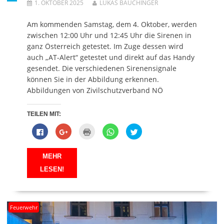
1. OKTOBER 2025
LUKAS BAUCHINGER
Am kommenden Samstag, dem 4. Oktober, werden
zwischen 12:00 Uhr und 12:45 Uhr die Sirenen in
ganz Österreich getestet. Im Zuge dessen wird
auch „AT-Alert“ getestet und direkt auf das Handy
gesendet. Die verschiedenen Sirenensignale
können Sie in der Abbildung erkennen.
Abbildungen von Zivilschutzverband NÖ
TEILEN MIT:
K
Z
K
K
K
l
u
l
l
l
i
m
i
i
i
c
T
c
c
c
k
e
k
k
k
MEHR
,
i
e
e
,
u
l
n
n
u
LESEN!
m
e
z
,
m
a
n
u
u
ü
u
a
m
m
b
f
u
A
a
e
F
f
u
u
r
a
G
s
f
T
Feuerwehr
c
o
d
W
w
e
o
r
h
i
b
g
u
a
t