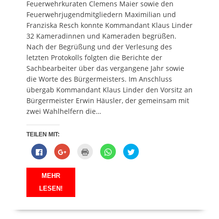
e
n
f
e
Feuerwehrkuraten Clemens Maier sowie den
t
e
n
t
)
t
e
)
Feuerwehrjugendmitgliedern Maximilian und
)
t
)
Franziska Resch konnte Kommandant Klaus Linder
32 Kameradinnen und Kameraden begrüßen.
Nach der Begrüßung und der Verlesung des
letzten Protokolls folgten die Berichte der
Sachbearbeiter über das vergangene Jahr sowie
die Worte des Bürgermeisters. Im Anschluss
übergab Kommandant Klaus Linder den Vorsitz an
Bürgermeister Erwin Häusler, der gemeinsam mit
zwei Wahlhelfern die…
TEILEN MIT:
K
Z
K
K
K
l
u
l
l
l
i
m
i
i
i
c
T
c
c
c
k
e
k
k
k
MEHR
,
i
e
e
,
u
l
n
n
u
LESEN!
m
e
z
,
m
a
n
u
u
ü
u
a
m
m
b
f
u
A
a
e
F
f
u
u
r