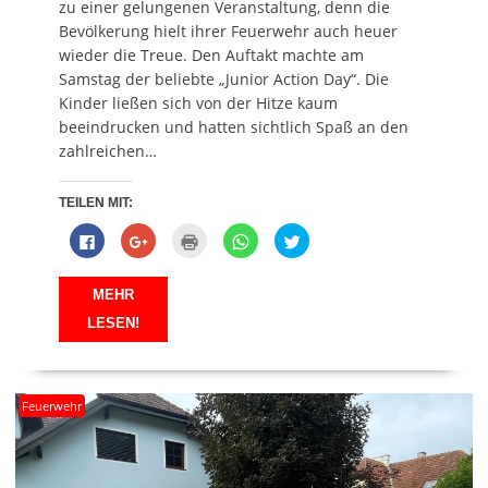
zu einer gelungenen Veranstaltung, denn die
)
Bevölkerung hielt ihrer Feuerwehr auch heuer
wieder die Treue. Den Auftakt machte am
Samstag der beliebte „Junior Action Day“. Die
Kinder ließen sich von der Hitze kaum
beeindrucken und hatten sichtlich Spaß an den
zahlreichen…
TEILEN MIT:
K
Z
K
K
K
l
u
l
l
l
i
m
i
i
i
c
T
c
c
c
k
e
k
k
k
MEHR
,
i
e
e
,
u
l
n
n
u
LESEN!
m
e
z
,
m
a
n
u
u
ü
u
a
m
m
b
f
u
A
a
e
F
f
u
u
r
a
G
s
f
T
Feuerwehr
c
o
d
W
w
e
o
r
h
i
b
g
u
a
t
o
l
c
t
t
o
e
k
s
e
k
+
e
A
r
z
a
n
p
z