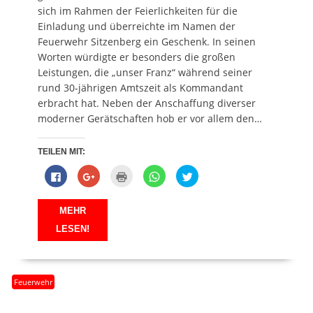
f
f
ö
f
sich im Rahmen der Feierlichkeiten für die
n
f
f
n
e
n
f
e
Einladung und überreichte im Namen der
t
e
n
t
Feuerwehr Sitzenberg ein Geschenk. In seinen
)
t
e
)
)
t
Worten würdigte er besonders die großen
)
Leistungen, die „unser Franz“ während seiner
rund 30-jährigen Amtszeit als Kommandant
erbracht hat. Neben der Anschaffung diverser
moderner Gerätschaften hob er vor allem den…
TEILEN MIT:
K
Z
K
K
K
l
u
l
l
l
i
m
i
i
i
c
T
c
c
c
k
e
k
k
k
MEHR
,
i
e
e
,
u
l
n
n
u
LESEN!
m
e
z
,
m
a
n
u
u
ü
u
a
m
m
b
f
u
A
a
e
F
f
u
u
r
a
G
s
f
T
Feuerwehr
c
o
d
W
w
e
o
r
h
i
b
g
u
a
t
o
l
c
t
t