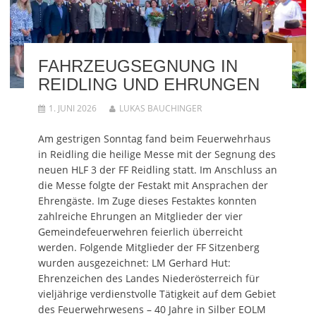
e
l
i
u
e
i
i
r
t
i
l
c
d
e
l
e
k
i
i
e
n
e
n
l
n
(
n
n
e
(
W
(
e
n
W
FAHRZEUGSEGNUNG IN
i
W
u
(
i
r
i
e
W
r
REIDLING UND EHRUNGEN
d
r
m
i
d
i
d
F
r
i
n
i
e
d
n
1. JUNI 2026
LUKAS BAUCHINGER
n
n
n
i
n
e
n
s
n
e
u
e
t
n
u
e
u
e
e
e
Am gestrigen Sonntag fand beim Feuerwehrhaus
m
e
r
u
m
F
m
g
e
F
in Reidling die heilige Messe mit der Segnung des
e
F
e
m
e
n
e
ö
F
n
neuen HLF 3 der FF Reidling statt. Im Anschluss an
s
n
f
e
s
die Messe folgte der Festakt mit Ansprachen der
t
s
f
n
t
e
t
n
s
e
Ehrengäste. Im Zuge dieses Festaktes konnten
r
e
e
t
r
g
r
t
e
g
zahlreiche Ehrungen an Mitglieder der vier
e
g
)
r
e
ö
e
g
ö
Gemeindefeuerwehren feierlich überreicht
f
ö
e
f
f
f
ö
f
werden. Folgende Mitglieder der FF Sitzenberg
n
f
f
n
e
n
f
e
wurden ausgezeichnet: LM Gerhard Hut:
t
e
n
t
Ehrenzeichen des Landes Niederösterreich für
)
t
e
)
)
t
vieljährige verdienstvolle Tätigkeit auf dem Gebiet
)
des Feuerwehrwesens – 40 Jahre in Silber EOLM