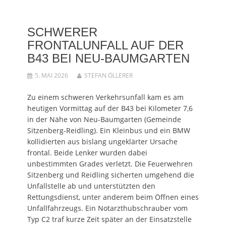
(
n
n
e
(
W
(
e
n
W
i
W
u
(
i
r
i
e
W
r
SCHWERER
d
r
m
i
d
i
d
F
r
i
n
i
e
d
n
FRONTALUNFALL AUF DER
n
n
n
i
n
e
n
s
n
e
B43 BEI NEU-BAUMGARTEN
u
e
t
n
u
e
u
e
e
e
m
e
r
u
m
5. MAI 2026
STEFAN ÖLLERER
F
m
g
e
F
e
F
e
m
e
n
e
ö
F
n
Zu einem schweren Verkehrsunfall kam es am
s
n
f
e
s
t
s
f
n
t
heutigen Vormittag auf der B43 bei Kilometer 7,6
e
t
n
s
e
r
e
e
t
r
in der Nähe von Neu-Baumgarten (Gemeinde
g
r
t
e
g
e
g
)
r
e
Sitzenberg-Reidling). Ein Kleinbus und ein BMW
ö
e
g
ö
f
ö
e
f
kollidierten aus bislang ungeklärter Ursache
f
f
ö
f
n
f
f
n
frontal. Beide Lenker wurden dabei
e
n
f
e
unbestimmten Grades verletzt. Die Feuerwehren
t
e
n
t
)
t
e
)
Sitzenberg und Reidling sicherten umgehend die
)
t
)
Unfallstelle ab und unterstützten den
Rettungsdienst, unter anderem beim Öffnen eines
Unfallfahrzeugs. Ein Notarzthubschrauber vom
Typ C2 traf kurze Zeit später an der Einsatzstelle