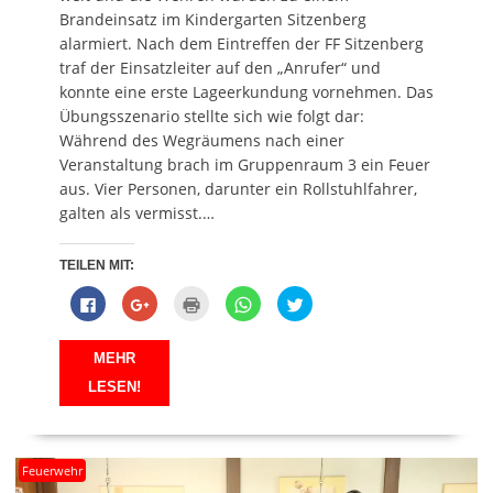
)
Brandeinsatz im Kindergarten Sitzenberg
alarmiert. Nach dem Eintreffen der FF Sitzenberg
traf der Einsatzleiter auf den „Anrufer“ und
konnte eine erste Lageerkundung vornehmen. Das
Übungsszenario stellte sich wie folgt dar:
Während des Wegräumens nach einer
Veranstaltung brach im Gruppenraum 3 ein Feuer
aus. Vier Personen, darunter ein Rollstuhlfahrer,
galten als vermisst.…
TEILEN MIT:
K
Z
K
K
K
l
u
l
l
l
i
m
i
i
i
c
T
c
c
c
k
e
k
k
k
MEHR
,
i
e
e
,
u
l
n
n
u
LESEN!
m
e
z
,
m
a
n
u
u
ü
u
a
m
m
b
f
u
A
a
e
F
f
u
u
r
a
G
s
f
T
Feuerwehr
c
o
d
W
w
e
o
r
h
i