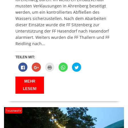
mussten Verklausungen in Ahrenberg beseitigt
werden, um ein kontrolliertes Abfließen des
Wassers sicherzustellen. Nach dem Abarbeiten
dieser Einsätze wurde die FF Sitzenberg zur
Unterstützung der FF Hasendorf nach Hasendorf
alarmiert. Weiters wurden die FF Thallern und FF
Reidling nach…
TEILEN MIT:
K
Z
K
K
K
l
u
l
l
l
i
m
i
i
i
c
T
c
c
c
k
e
k
k
k
MEHR
,
i
e
e
,
u
l
n
n
u
LESEN!
m
e
z
,
m
a
n
u
u
ü
u
a
m
m
b
f
u
A
a
e
F
f
u
u
r
a
G
s
f
T
Feuerwehr
c
o
d
W
w
e
o
r
h
i
b
g
u
a
t
o
l
c
t
t
o
e
k
s
e
k
+
e
A
r