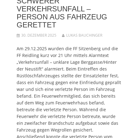
SCHWERER
i
W
u
(
i
r
i
e
W
r
VERKEHRSUNFALL –
d
r
m
i
d
i
d
F
r
i
PERSON AUS FAHRZEUG
n
i
e
d
n
n
n
n
i
n
e
n
s
n
e
GERETTET
u
e
t
n
u
e
u
e
e
e
m
e
r
u
m
30. DEZEMBER 2025
LUKAS BAUCHINGER
F
m
g
e
F
e
F
e
m
e
n
e
ö
F
n
Am 29.12.2025 wurden die FF Sitzenberg und die
s
n
f
e
s
t
s
f
n
t
FF Reidling kurz vor 21 Uhr mittels Alarmtext
e
t
n
s
e
r
e
e
t
r
„Verkehrsunfall – unklare Lage Berggasse/Hinter
g
r
t
e
g
e
g
)
r
e
der Neustift“ alarmiert. Beim Eintreffen des
ö
e
g
ö
f
ö
e
f
Rüstlöschfahrzeuges stellte der Einsatzleiter fest,
f
f
ö
f
dass ein Fahrzeug gegen eine Einfriedung geprallt
n
f
f
n
e
n
f
e
war und sich eine verletzte Person im Fahrzeug
t
e
n
t
)
t
e
)
befand. Ein Feuerwehrmitglied, das sich bereits
)
t
)
auf dem Weg zum Feuerwehrhaus befand,
betreute die verletzte Person. Während die
Feuerwehr die verletzte Person betreute, wurde
ein zweifacher Brandschutz aufgebaut sowie das
Fahrzeug gegen Wegrollen gesichert.
Anschließend konnte die verletzte Person vom