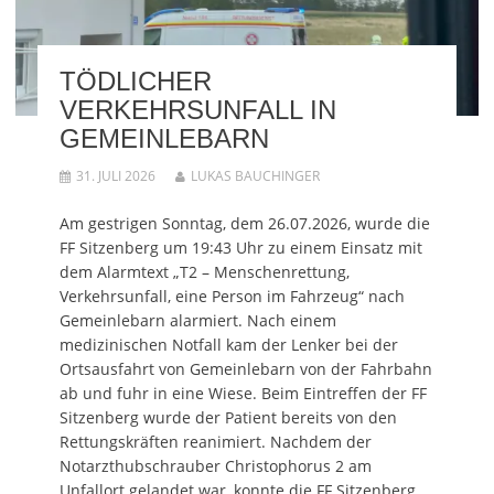
i
i
r
t
i
l
c
d
e
l
e
k
i
i
e
n
e
n
l
n
(
n
n
e
(
W
(
e
n
W
TÖDLICHER
i
W
u
(
i
r
i
e
W
r
VERKEHRSUNFALL IN
d
r
m
i
d
i
d
F
r
i
GEMEINLEBARN
n
i
e
d
n
n
n
n
i
n
e
n
s
n
e
u
e
t
n
u
31. JULI 2026
LUKAS BAUCHINGER
e
u
e
e
e
m
e
r
u
m
F
m
g
e
F
Am gestrigen Sonntag, dem 26.07.2026, wurde die
e
F
e
m
e
n
e
ö
F
n
FF Sitzenberg um 19:43 Uhr zu einem Einsatz mit
s
n
f
e
s
t
s
f
n
t
dem Alarmtext „T2 – Menschenrettung,
e
t
n
s
e
r
e
e
t
r
Verkehrsunfall, eine Person im Fahrzeug“ nach
g
r
t
e
g
Gemeinlebarn alarmiert. Nach einem
e
g
)
r
e
ö
e
g
ö
medizinischen Notfall kam der Lenker bei der
f
ö
e
f
f
f
ö
f
Ortsausfahrt von Gemeinlebarn von der Fahrbahn
n
f
f
n
e
n
f
e
ab und fuhr in eine Wiese. Beim Eintreffen der FF
t
e
n
t
)
t
e
)
Sitzenberg wurde der Patient bereits von den
)
t
)
Rettungskräften reanimiert. Nachdem der
Notarzthubschrauber Christophorus 2 am
Unfallort gelandet war, konnte die FF Sitzenberg