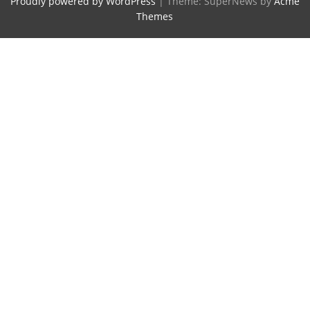
Proudly powered by WordPress
|
Theme: SuperNews by
Acme
Themes