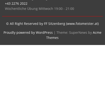
FREIWILLIGE FEUERWEHR SITZENBERG
Schlossbergstrasse 35,
A-3454 Sitzenberg-Reidling
+43 2276 2022
Wöchentliche Übung Mittwoch 19:00 - 21:00
© All Right Reserved by FF Sitzenberg (www.fotomeister.at)
Proudly powered by WordPress
|
Theme: SuperNews by
Acme
Themes