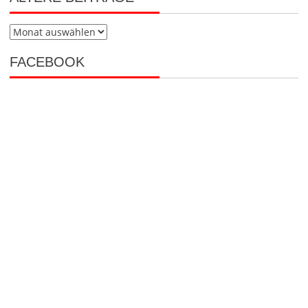
Rückblick auf das Feuerwehrfest 2026
1. Juli 2026
Hurra, hurra, Sebastian ist da!
7. Juni 2026
ÄLTERE BEITRÄGE
Ältere
Beiträge
FACEBOOK