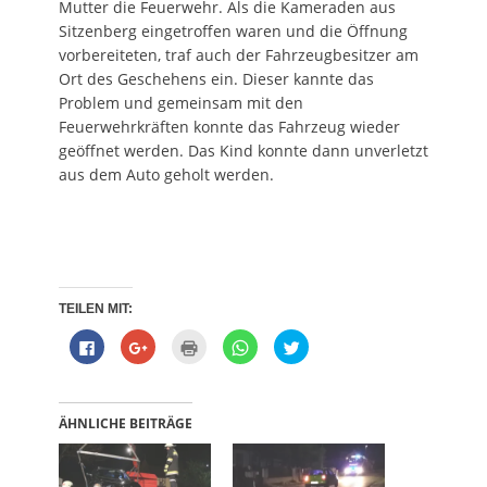
Mutter die Feuerwehr. Als die Kameraden aus
Sitzenberg eingetroffen waren und die Öffnung
vorbereiteten, traf auch der Fahrzeugbesitzer am
Ort des Geschehens ein. Dieser kannte das
Problem und gemeinsam mit den
Feuerwehrkräften konnte das Fahrzeug wieder
geöffnet werden. Das Kind konnte dann unverletzt
aus dem Auto geholt werden.
TEILEN MIT:
K
Z
K
K
K
l
u
l
l
l
i
m
i
i
i
c
T
c
c
c
k
e
k
k
k
,
i
e
e
,
u
l
n
n
u
ÄHNLICHE BEITRÄGE
m
e
z
,
m
a
n
u
u
ü
u
a
m
m
b
f
u
A
a
e
F
f
u
u
r